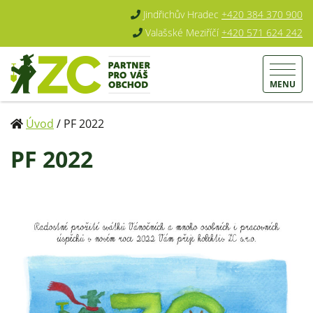
Jindřichův Hradec
+420 384 370 900
Valašské Meziříčí
+420 571 624 242
MENU
Úvod
/
PF 2022
PF 2022