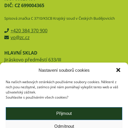
DIČ: CZ 699004365
Spisová značka C 3710/KSCB Krajský soud v Českých Budějovicích
+420 384 370 900
vo@zc.cz
HLAVNÍ SKLAD
Jiráskovo předměstí 633/III
377 01 Jindřichův Hradec
Nastavení souborů cookies
Telefon:
384 370 900
Fax: 384 370 912
Na našich webových stránkách používáme soubory cookies. Některé z
nich jsou nezbytné, zatímco jiné nám pomáhají vylepšit tento web a váš
uživatelský zážitek.
Souhlasíte s používáním všech cookies?
Přijmout
Kliknutím přijmete
Odmítnout
soubory cookies pro tuto