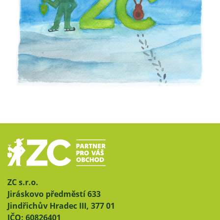
ZC s.r.o.
Jiráskovo předměstí 633
Jindřichův Hradec III, 377 01
IČO: 60826401