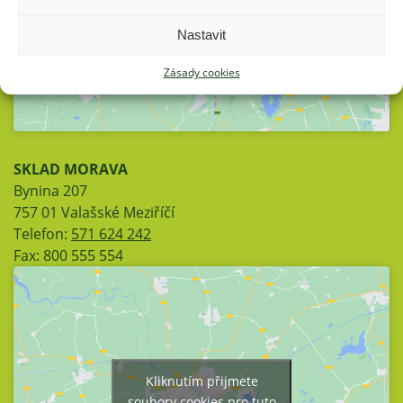
službu
Nastavit
Zásady cookies
SKLAD MORAVA
Bynina 207
757 01 Valašské Meziříčí
Telefon:
571 624 242
Fax: 800 555 554
Kliknutím přijmete
soubory cookies pro tuto